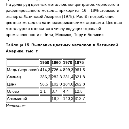
На долю руд цветных металлов, концентратов, чернового и
рафинированного металла приходится 16—18% стоимости
экспорта Латинской Америки (1975). Растёт потребление
цветных металлов латиноамериканскими странами. Цветная
металлургия относится к числу ведущих отраслей
промышленности в Чили, Мексике, Перу и Боливии.
Таблица 15. Выплавка цветных металлов в Латинской
Америке, тыс. т.
1950
1960
1970
1975
Медь (черновая)
414,3
726,4
899,3
961,5
Свинец
286,2
282,3
281,4
321,8
Цинк
58,5
102,0
184,0
262,8
Олово
1,1
3,7
4,4
12,8
Алюминий
-
18,2
140,3
312,7
Источник: