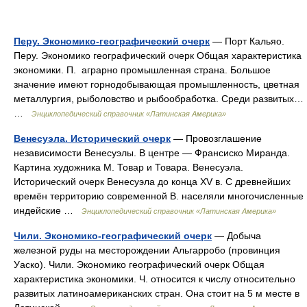
Перу. Экономико-географический очерк
— Порт Кальяо.
Перу. Экономико географический очерк Общая характеристика
экономики. П. аграрно промышленная страна. Большое
значение имеют горнодобывающая промышленность, цветная
металлургия, рыболовство и рыбообработка. Среди развитых…
…
Энциклопедический справочник «Латинская Америка»
Венесуэла. Исторический очерк
— Провозглашение
независимости Венесуэлы. В центре — Франсиско Миранда.
Картина художника М. Товар и Товара. Венесуэла.
Исторический очерк Венесуэла до конца XV в. С древнейших
времён территорию современной В. населяли многочисленные
индейские …
Энциклопедический справочник «Латинская Америка»
Чили. Экономико-географический очерк
— Добыча
железной руды на месторождении Альгарробо (провинция
Уаско). Чили. Экономико географический очерк Общая
характеристика экономики. Ч. относится к числу относительно
развитых латиноамериканских стран. Она стоит на 5 м месте в