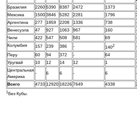
Бразилия
2260
5390
8387
2472
1373
Мексика
1500
3846
5282
2281
1796
Аргентина
277
1859
2208
1336
738
Венесуэла
47
927
1063
967
160
Чили
422
547
508
581
69
Колумбия
2
157
239
386
-
140
Перу
60
94
372
-
64
Уругвай
10
12
14
12
1
Центральная
-
6
6
-
6
Америка
Всего
4733
12920
18226
7649
4338
1
Без Кубы.