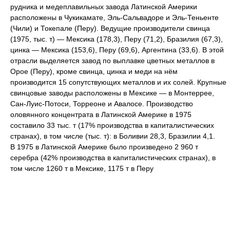
рудника и медеплавильных завода Латинской Америки
расположены в Чукикамате, Эль-Сальвадоре и Эль-Теньенте
(Чили) и Токепале (Перу). Ведущие производители свинца
(1975, тыс. т) — Мексика (178,3), Перу (71,2), Бразилия (67,3),
цинка — Мексика (153,6), Перу (69,6), Аргентина (33,6). В этой
отрасли выделяется завод по выплавке цветных металлов в
Орое (Перу), кроме свинца, цинка и меди на нём
производится 15 сопутствующих металлов и их солей. Крупные
свинцовые заводы расположены в Мексике — в Монтеррее,
Сан-Луис-Потоси, Торреоне и Авалосе. Производство
оловянного концентрата в Латинской Америке в 1975
составило 33 тыс. т (17% производства в капиталистических
странах), в том числе (тыс. т): в Боливии 28,3, Бразилии 4,1.
В 1975 в Латинской Америке было произведено 2 960 т
серебра (42% производства в капиталистических странах), в
том числе 1260 т в Мексике, 1175 т в Перу