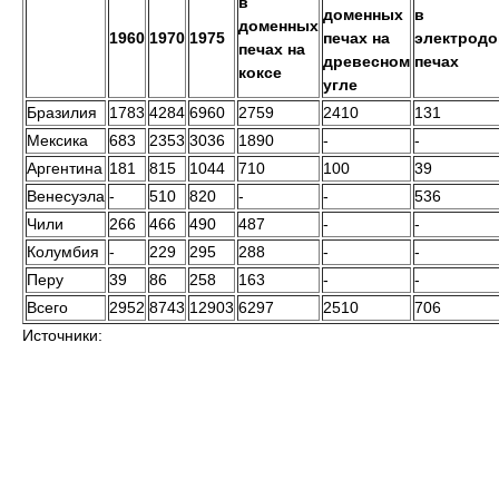
в
доменных
в
доменных
1960
1970
1975
печах на
электрод
печах на
древесном
печах
коксе
угле
Бразилия
1783
4284
6960
2759
2410
131
Мексика
683
2353
3036
1890
-
-
Аргентина
181
815
1044
710
100
39
Венесуэла
-
510
820
-
-
536
Чили
266
466
490
487
-
-
Колумбия
-
229
295
288
-
-
Перу
39
86
258
163
-
-
Всего
2952
8743
12903
6297
2510
706
Источники: