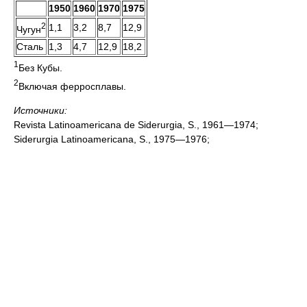
1950
1960
1970
1975
2
1,1
3,2
8,7
12,9
Чугун
Сталь
1,3
4,7
12,9
18,2
1
Без Кубы.
2
Включая ферросплавы.
Источники:
Revista Latinoamericana de Siderurgia, S., 1961—1974;
Siderurgia Latinoamericana, S., 1975—1976;